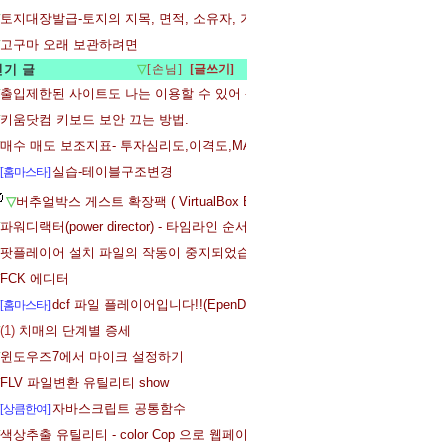
토지대장발급-토지의 지목, 면적, 소유자, 기준싯가 등을 무료로 확인하는 방
고구마 오래 보관하려면
인기 글
▽
[손님]
출입제한된 사이트도 나는 이용할 수 있어 - 파이어폭스 확장기능 User Agent Sw
키움닷컴 키보드 보안 끄는 방법.
매수 매도 보조지표- 투자심리도,이격도,MACD
실습-테이블구조변경
[홈마스타]
▽
버추얼박스 게스트 확장팩 ( VirtualBox Extension Pack ) 설치
파워디랙터(power director) - 타임라인 순서, 타임라인 설정 변경하기
팟플레이어 설치 파일의 작동이 중지되었습니다 - 오류 해결 방법
FCK 에디터
dcf 파일 플레이어입니다!!(EpenDeskViewer)
[홈마스타]
(1)
치매의 단계별 증세
윈도우즈7에서 마이크 설정하기
FLV 파일변환 유틸리티 show
자바스크립트 공통함수
[상큼한여]
색상추출 유틸리티 - color Cop 으로 웹페이지 색상을 추출해 봅니다.