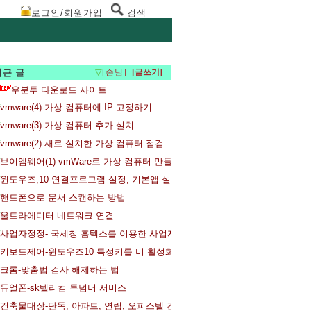
로그인/회원가입
검색
최근 글
▽
[손님]
우분투 다운로드 사이트
vmware(4)-가상 컴퓨터에 IP 고정하기
vmware(3)-가상 컴퓨터 추가 설치
vmware(2)-새로 설치한 가상 컴퓨터 점검
브이엠웨어(1)-vmWare로 가상 컴퓨터 만들기
윈도우즈,10-연결프로그램 설정, 기본앱 설정 변경
핸드폰으로 문서 스캔하는 방법
울트라에디터 네트워크 연결
사업자정정- 국세청 홈텍스를 이용한 사업자등록증 주소변경과 사업자등록증
키보드제어-윈도우즈10 특정키를 비 활성화 하는 방법
크롬-맞춤법 검사 해제하는 법
듀얼폰-sk텔리컴 투넘버 서비스
건축물대장-단독, 아파트, 연립, 오피스텔 건축물대장 발급받기