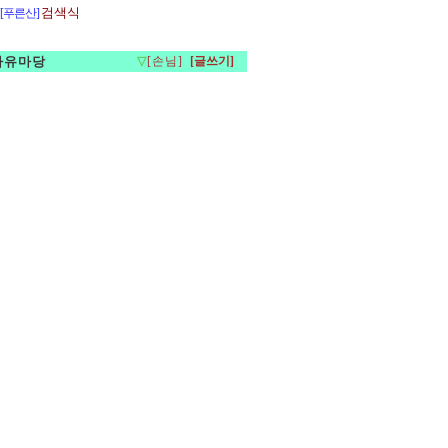
검색식
[푸른산]
자유마당
▽
[손님]