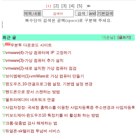
[2]
[3]
[4]
[5]
≫
[1]
복수단어 검색은 공백(space)로 구분해 주세요.
]
]
최근 글
▽
[손님]
▽
우분투 다운로드 사이트
▽
vmware(4)-가상 컴퓨터에 IP 고정하기
▽
vmware(3)-가상 컴퓨터 추가 설치
▽
vmware(2)-새로 설치한 가상 컴퓨터 점검
▽
브이엠웨어(1)-vmWare로 가상 컴퓨터 만들기
▽
윈도우즈,10-연결프로그램 설정, 기본앱 설정 변경
▽
핸드폰으로 문서 스캔하는 방법
▽
울트라에디터 네트워크 연결
▽
사업자정정- 국세청 홈텍스를 이용한 사업자등록증 주소변경과 사업자등
▽
키보드제어-윈도우즈10 특정키를 비 활성화 하는 방법
▽
크롬-맞춤법 검사 해제하는 법
▽
듀얼폰-sk텔리컴 투넘버 서비스