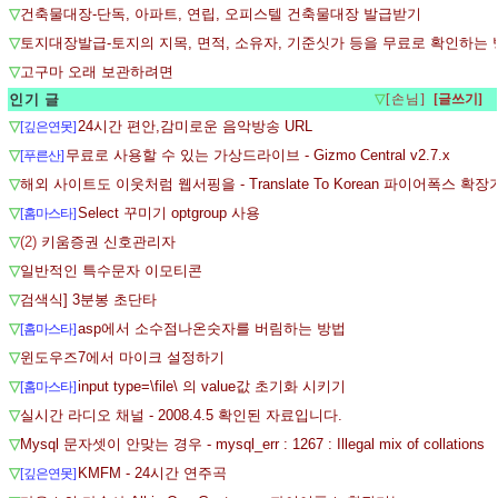
▽
건축물대장-단독, 아파트, 연립, 오피스텔 건축물대장 발급받기
▽
토지대장발급-토지의 지목, 면적, 소유자, 기준싯가 등을 무료로 확인하는
▽
고구마 오래 보관하려면
인기 글
▽
[손님]
▽
24시간 편안,감미로운 음악방송 URL
[깊은연못]
▽
무료로 사용할 수 있는 가상드라이브 - Gizmo Central v2.7.x
[푸른산]
▽
해외 사이트도 이웃처럼 웹서핑을 - Translate To Korean 파이어폭스 확
▽
Select 꾸미기 optgroup 사용
[홈마스타]
▽
(2)
키움증권 신호관리자
▽
일반적인 특수문자 이모티콘
▽
검색식] 3분봉 초단타
▽
asp에서 소수점나온숫자를 버림하는 방법
[홈마스타]
▽
윈도우즈7에서 마이크 설정하기
▽
input type=\file\ 의 value값 초기화 시키기
[홈마스타]
▽
실시간 라디오 채널 - 2008.4.5 확인된 자료입니다.
▽
Mysql 문자셋이 안맞는 경우 - mysql_err : 1267 : Illegal mix of collations
▽
KMFM - 24시간 연주곡
[깊은연못]