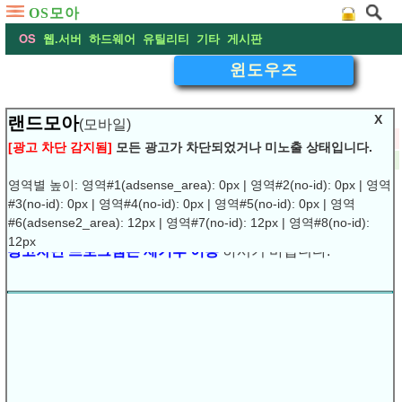
OS모아
OS
웹.서버
하드웨어
유틸리티
기타
게시판
윈도우즈
X
랜드모아
(모바일)
▽
윈도우즈10 - 외장하드 하드웨어 안전하게 제거하기 설정
[광고 차단 감지됨]
모든 광고가 차단되었거나 미노출 상태입니다.
2021-06-23 00:28:05
댓글:
(1)
조회:13226
URL복사
▶
영역별 높이: 영역#1(adsense_area): 0px | 영역#2(no-id): 0px | 영역
#3(no-id): 0px | 영역#4(no-id): 0px | 영역#5(no-id): 0px | 영역
윈도우즈10 - 외장하드 하드웨어 안전하게 제거하기 설정
#6(adsense2_area): 12px | 영역#7(no-id): 12px | 영역#8(no-id):
광고차단 프로그램은 제거후 이용
하시기 바랍니다.
12px