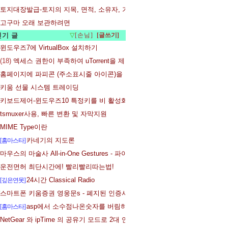
토지대장발급-토지의 지목, 면적, 소유자, 기준싯가 등을 무료로 확인하는 방
고구마 오래 보관하려면
인기 글
▽
[손님]
윈도우즈7에 VirtualBox 설치하기
(18)
엑세스 권한이 부족하여 uTorrent을 제거할 수 없습니다. - 해결
홈페이지에 파피콘 (주소표시줄 아이콘)을 만들어 적용하는 방법
키움 선물 시스템 트레이딩
키보드제어-윈도우즈10 특정키를 비 활성화 하는 방법
tsmuxer사용, 빠른 변환 및 자막지원
MIME Type이란
카네기의 지도론
[홈마스타]
마우스의 마술사 All-in-One Gestures - 파이어폭스 확장기능
운전면허 최단시간에! 빨리빨리따는법!
24시간 Classical Radio
[깊은연못]
스마트폰 키움증권 영웅문s - 폐지된 인증서입니다. - 인증서 재복사
asp에서 소수점나온숫자를 버림하는 방법
[홈마스타]
NetGear 와 ipTime 의 공유기 모드로 2대 연결하기