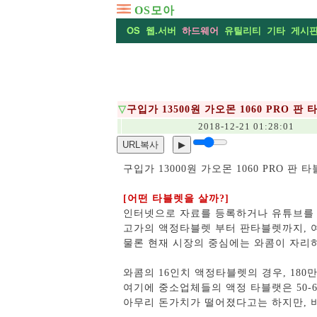
OS모아
OS
웹.서버
하드웨어
유틸리티
기타
게시
▽
구입가 13500원 가오몬 1060 PRO 
2018-12-21 01:28:01
URL복사
▶
구입가 13000원 가오몬 1060 PRO 판
[어떤 타블렛을 살까?]
인터넷으로 자료를 등록하거나 유튜브를 
고가의 액정타블렛 부터 판타블렛까지, 
물론 현재 시장의 중심에는 와콤이 자리
와콤의 16인치 액정타블렛의 경우, 18
여기에 중소업체들의 액정 타블랫은 50-
아무리 돈가치가 떨어졌다고는 하지만, 