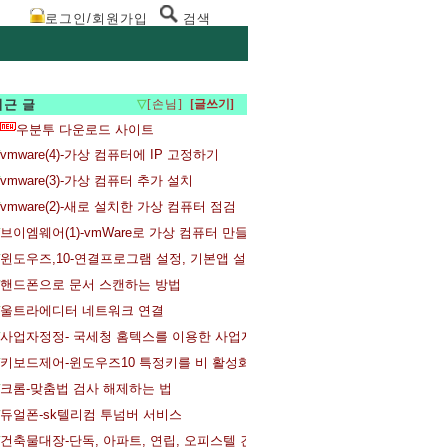
로그인/회원가입
검색
최근 글
▽
[손님]
우분투 다운로드 사이트
vmware(4)-가상 컴퓨터에 IP 고정하기
vmware(3)-가상 컴퓨터 추가 설치
vmware(2)-새로 설치한 가상 컴퓨터 점검
브이엠웨어(1)-vmWare로 가상 컴퓨터 만들기
윈도우즈,10-연결프로그램 설정, 기본앱 설정 변경
핸드폰으로 문서 스캔하는 방법
울트라에디터 네트워크 연결
사업자정정- 국세청 홈텍스를 이용한 사업자등록증 주소변경과 사업자등록증
키보드제어-윈도우즈10 특정키를 비 활성화 하는 방법
크롬-맞춤법 검사 해제하는 법
듀얼폰-sk텔리컴 투넘버 서비스
건축물대장-단독, 아파트, 연립, 오피스텔 건축물대장 발급받기