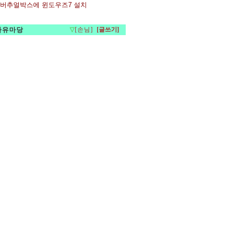
버추얼박스에 윈도우즈7 설치
자유마당
▽
[손님]