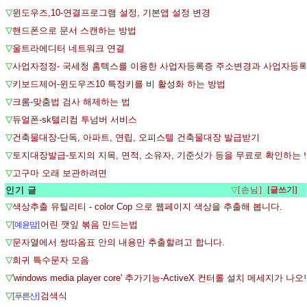
▽
윈도우즈,10-연결프로그램 설정, 기본앱 설정 변경
▽
핸드폰으로 문서 스캔하는 방법
▽
울트라에디터 네트워크 연결
▽
사업자정정- 국세청 홈텍스를 이용한 사업자등록증 주소변경과 사업자등
▽
키보드제어-윈도우즈10 특정키를 비 활성화 하는 방법
▽
크롬-맞춤법 검사 해제하는 법
▽
듀얼폰-sk텔리컴 투넘버 서비스
▽
건축물대장-단독, 아파트, 연립, 오피스텔 건축물대장 발급받기
▽
토지대장발급-토지의 지목, 면적, 소유자, 기준싯가 등을 무료로 확인하는
▽
고구마 오래 보관하려면
인기 글
▽
[손님]
▽
색상추출 유틸리티 - color Cop 으로 웹페이지 색상을 추출해 봅니다.
▽
어린 깻잎 볶음 만드는법
[예윤맘]
▽
문자열에서 쌍따옴표 안의 내용만 추출할려고 합니다.
▽
​희귀 특수문자 모음
▽
'windows media player core' 추가기능-ActiveX 컨터롤 설치 메세지가 나오
▽
검색식
[푸른산]