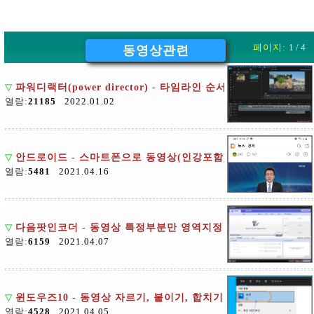
페이지:
1 / 4
동영상관련
▽
파워디랙터(power director) - 타임라인 순서, 타임라인 설정
열람:
21185
2022.01.02
▽
안드로이드 - 스마트폰으로 동영상(인강포함) 녹화화기
열람:
5481
2021.04.16
▽
다음팟인코더 - 동영상 특정부분만 영역지정 저장하기, 자르기,
열람:
6159
2021.04.07
▽
윈도우즈10 - 동영상 자르기, 붙이기, 합치기
열람:
4528
2021.04.05