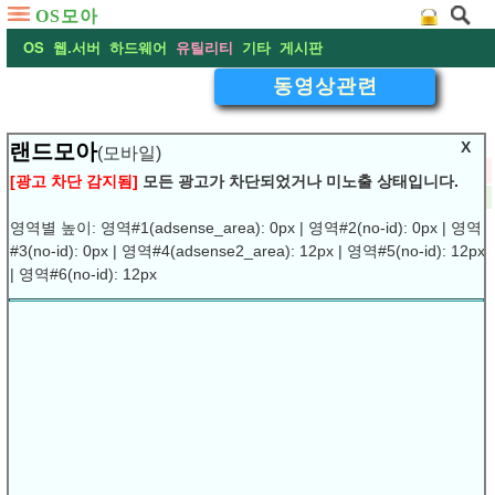
OS모아
OS
웹.서버
하드웨어
유틸리티
기타
게시판
동영상관련
X
랜드모아
(모바일)
▽
파워포인트 - ppt 도형, 이미지 투명색상으로 채우기
[광고 차단 감지됨]
모든 광고가 차단되었거나 미노출 상태입니다.
2020-02-15 02:57:29
댓글:
(0)
조회:5460
URL복사
▶
영역별 높이: 영역#1(adsense_area): 0px | 영역#2(no-id): 0px | 영역
#3(no-id): 0px | 영역#4(adsense2_area): 12px | 영역#5(no-id): 12px
파워포인트 - ppt 도형, 이미지 투명색상으로 채우기
| 영역#6(no-id): 12px
파워포인트로 ppt문서를 작성하다보면 도형을 그리는 경우
도 많이 생깁니다. 단순히 도형을 그리기는 쉬우나, 도형을
투명하게 하여 아래의 그림이나 글씨가 나타나게 하고 싶은
경우, 가끔 난감할 때가 있습니다. 여기서는 도형의 투명도
광고차단 프로그램은 제거후 이용
하시기 바랍니다.
를 조절하여 색상을 입히는 방법을 알아봅니다.