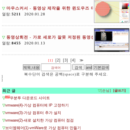
▽
마우스커서 - 동영상 제작을 위한 윈도우즈 마우스 커서 만들기
열람:
5211
2020.01.28
▽
동영상회전 - 가로 세로가 잘못 저정된 동영상 회전하기 : 다
열람:
8455
2020.01.13
[2]
[3]
[4]
≫
[1]
복수단어 검색은 공백(space)로 구분해 주세요.
]
]
최근 글
▽
[손님]
▽
우분투 다운로드 사이트
▽
vmware(4)-가상 컴퓨터에 IP 고정하기
▽
vmware(3)-가상 컴퓨터 추가 설치
▽
vmware(2)-새로 설치한 가상 컴퓨터 점검
▽
브이엠웨어(1)-vmWare로 가상 컴퓨터 만들기