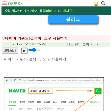
OS모아
OS
웹.서버
하드웨어
유틸리티
기타
게시판
블러그
▽
네이버 키워드(검색어) 도구 사용하기
2017-06-17 07:15:06
댓글:
(0)
조회:25528
URL복사
▶
네이버 키워드(검색어) 도구 사용하기