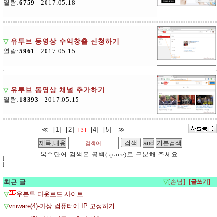
열람:
6759
2017.05.18
▽
유투브 동영상 수익창출 신청하기
열람:
5961
2017.05.15
▽
유투브 동영상 채널 추가하기
열람:
18393
2017.05.15
≪
[1]
[2]
[4]
[5]
≫
[3]
복수단어 검색은 공백(space)로 구분해 주세요.
]
]
최근 글
▽
[손님]
▽
우분투 다운로드 사이트
▽
vmware(4)-가상 컴퓨터에 IP 고정하기