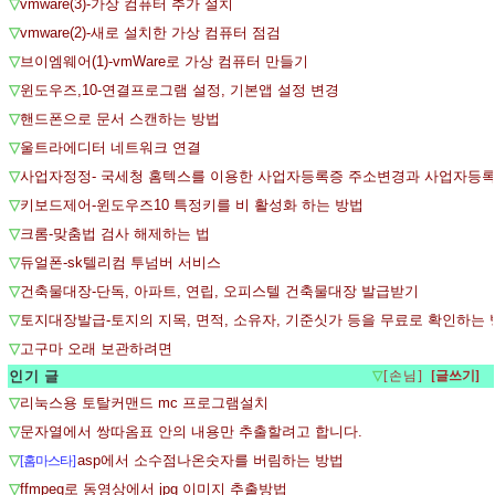
▽
vmware(3)-가상 컴퓨터 추가 설치
▽
vmware(2)-새로 설치한 가상 컴퓨터 점검
▽
브이엠웨어(1)-vmWare로 가상 컴퓨터 만들기
▽
윈도우즈,10-연결프로그램 설정, 기본앱 설정 변경
▽
핸드폰으로 문서 스캔하는 방법
▽
울트라에디터 네트워크 연결
▽
사업자정정- 국세청 홈텍스를 이용한 사업자등록증 주소변경과 사업자등
▽
키보드제어-윈도우즈10 특정키를 비 활성화 하는 방법
▽
크롬-맞춤법 검사 해제하는 법
▽
듀얼폰-sk텔리컴 투넘버 서비스
▽
건축물대장-단독, 아파트, 연립, 오피스텔 건축물대장 발급받기
▽
토지대장발급-토지의 지목, 면적, 소유자, 기준싯가 등을 무료로 확인하는
▽
고구마 오래 보관하려면
인기 글
▽
[손님]
▽
리눅스용 토탈커맨드 mc 프로그램설치
▽
문자열에서 쌍따옴표 안의 내용만 추출할려고 합니다.
▽
asp에서 소수점나온숫자를 버림하는 방법
[홈마스타]
▽
ffmpeg로 동영상에서 jpg 이미지 추출방법