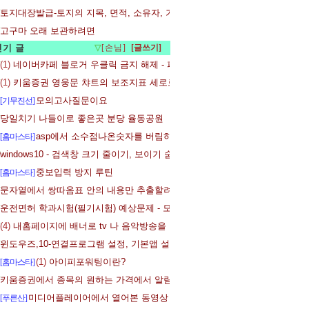
토지대장발급-토지의 지목, 면적, 소유자, 기준싯가 등을 무료로 확인하는 방
고구마 오래 보관하려면
인기 글
▽
[손님]
(1)
네이버카페 블로거 우클릭 금지 해제 - 파이어 폭스
(1)
키움증권 영웅문 챠트의 보조지표 세로로 넣기
모의고사질문이요
[기무진선]
당일치기 나들이로 좋은곳 분당 율동공원
asp에서 소수점나온숫자를 버림하는 방법
[홈마스타]
windows10 - 검색창 크기 줄이기, 보이기 숨기기
중보입력 방지 루틴
[홈마스타]
문자열에서 쌍따옴표 안의 내용만 추출할려고 합니다.
운전면허 학과시험(필기시험) 예상문제 - 모의고사 제 19 회
(4)
내홈페이지에 배너로 tv 나 음악방송을 달아보세요.
윈도우즈,10-연결프로그램 설정, 기본앱 설정 변경
(1)
아이피포워팅이란?
[홈마스타]
키움증권에서 종목의 원하는 가격에서 알람울리게하는방법
미디어플레이어에서 열어본 동영상 목록지우기
[푸른산]