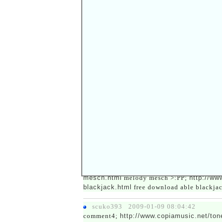
다음글
여기는 왜 자료가 없지?
[
]
▽
이전글
[
]
▽
자유게시판이라...
'
※
댓글쓰기는
회
댓글 (5)
scuko403 2009-01-09 11:23:03
comment1;
http://www.copiamusic.net/to
upload ringtones samsung a900 754;
http:/
roulette chip placement klzi;
http://www.c
midi michael mcdonald motown %-)));
http
insurance.html
no down payment auto ins
mesch.html
melody mesch >:PP;
http://ww
blackjack.html
free download able blackj
scuko393 2009-01-09 08:04:42
comment4;
http://www.copiamusic.net/to