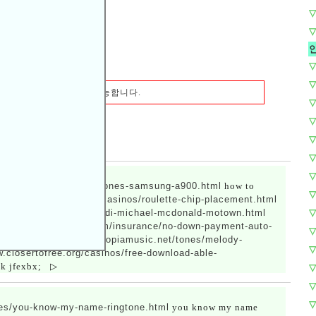
▽
▽
▽
▽
원(로그인 하신분)
이상
가능합니다.
▽
▽
▽
▽
▽
nes/how-to-upload-ringtones-samsung-a900.html
how to
▽
/www.closertofree.org/casinos/roulette-chip-placement.html
opiamusic.net/tones/midi-michael-mcdonald-motown.html
▽
://www.ydhardwood.com/insurance/no-down-payment-auto-
▽
urance %O;
http://www.copiamusic.net/tones/melody-
▽
w.closertofree.org/casinos/free-download-able-
ack jfexbx;
▷
▽
▽
▽
nes/you-know-my-name-ringtone.html
you know my name