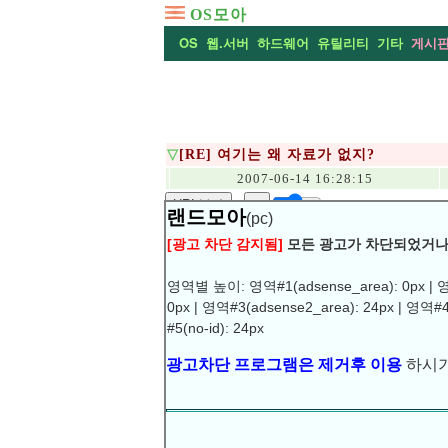
OS모아
OS
웹.서버
하드웨어
유틸리티
기타
게시
▽
[RE] 여기는 왜 자료가 없지?
2007-06-14 16:28:15
URL복사
▶
랜드모아
(pc)
[광고 차단 감지됨]
모든 광고가 차단되었거나
영역별 높이: 영역#1(adsense_area): 0px | 영
0px | 영역#3(adsense2_area): 24px | 영역#4
#5(no-id): 24px
광고차단 프로그램은 제거후 이용
하시기
정말?
.