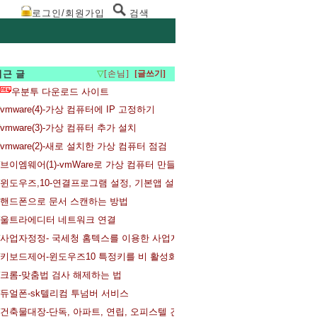
로그인/회원가입
검색
최근 글
▽
[손님]
우분투 다운로드 사이트
vmware(4)-가상 컴퓨터에 IP 고정하기
vmware(3)-가상 컴퓨터 추가 설치
vmware(2)-새로 설치한 가상 컴퓨터 점검
브이엠웨어(1)-vmWare로 가상 컴퓨터 만들기
윈도우즈,10-연결프로그램 설정, 기본앱 설정 변경
핸드폰으로 문서 스캔하는 방법
울트라에디터 네트워크 연결
사업자정정- 국세청 홈텍스를 이용한 사업자등록증 주소변경과 사업자등록증
키보드제어-윈도우즈10 특정키를 비 활성화 하는 방법
크롬-맞춤법 검사 해제하는 법
듀얼폰-sk텔리컴 투넘버 서비스
건축물대장-단독, 아파트, 연립, 오피스텔 건축물대장 발급받기