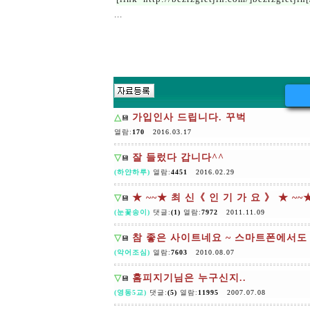
...
△
가입인사 드립니다. 꾸벅
💾
열람:
170
2016.03.17
▽
잘 들렀다 갑니다^^
💾
(하얀하루)
열람:
4451
2016.02.29
▽
★ ~~★ 최 신《 인 기 가 요 》 ★ ~~★
💾
(눈꽃송이)
댓글:
(1)
열람:
7972
2011.11.09
▽
참 좋은 사이트네요 ~ 스마트폰에서도 
💾
(악어조심)
열람:
7603
2010.08.07
▽
홈피지기님은 누구신지..
💾
(영동5교)
댓글:
(5)
열람:
11995
2007.07.08