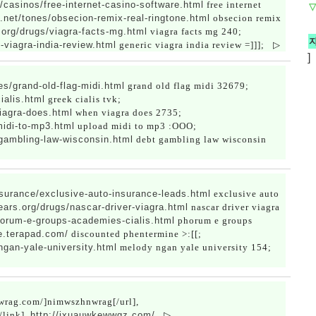
g/casinos/free-internet-casino-software.html
free internet
▽
.net/tones/obsecion-remix-real-ringtone.html
obsecion remix
.org/drugs/viagra-facts-mg.html
viagra facts mg 240;
-viagra-india-review.html
generic viagra india review =]]];
▷
]
s/grand-old-flag-midi.html
grand old flag midi 32679;
ialis.html
greek cialis tvk;
iagra-does.html
when viagra does 2735;
midi-to-mp3.html
upload midi to mp3 :OOO;
-gambling-law-wisconsin.html
debt gambling law wisconsin
surance/exclusive-auto-insurance-leads.html
exclusive auto
ears.org/drugs/nascar-driver-viagra.html
nascar driver viagra
horum-e-groups-academies-cialis.html
phorum e groups
e.terapad.com/
discounted phentermine >:[[;
gan-yale-university.html
melody ngan yale university 154;
nwrag.com/]nimwszhnwrag[/url],
/link],
http://jxuauwkewwgz.com/
▷