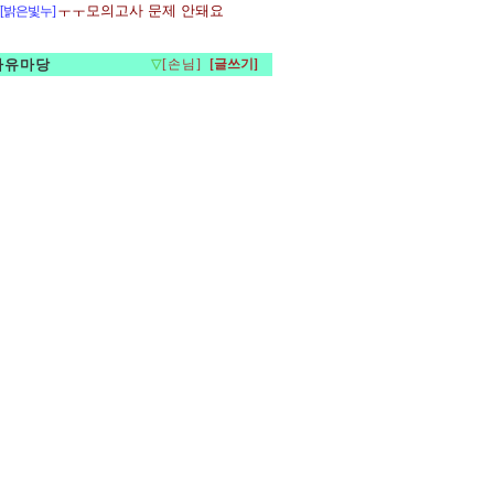
ㅜㅜ모의고사 문제 안돼요
[밝은빛누]
자유마당
▽
[손님]