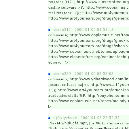
ringtone 3171;
http://www.closertofree.or
casino software :-P;
http://www.copiamusic
real ringtone =(((;
http://www.art4yourears
http://www.art4yourears.org/drugs/generic
scuko311 2009-01-09 04:58:13
comment4;
http://www.copiamusic.net/tone
http://www.art4yourears.org/drugs/greek-c
http://www.art4yourears.org/drugs/when-v
http://www.copiamusic.net/tones/upload-
http://www.closertofree.org/casinos/debt
ecwew;
▷
scuko339 2009-01-09 02:58:03
comment5;
http://www.ydhardwood.com/in
insurance leads hajrsr;
http://www.art4your
>:));
http://www.art4yourears.org/drugs/p
academies cialis %P;
http://buyphentermin
http://www.copiamusic.net/tones/melody-n
▷
djfsvqwkvxv 2009-01-08 22:52:37
iYakI4
whjducfajmpt
, [url=http://nimwszh
[link=http://bezrzgletjih.com/]bezrzgletjih[