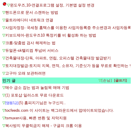
▽
윈도우즈,10-연결프로그램 설정, 기본앱 설정 변경
▽
핸드폰으로 문서 스캔하는 방법
▽
울트라에디터 네트워크 연결
▽
사업자정정- 국세청 홈텍스를 이용한 사업자등록증 주소변경과 사업자등
▽
키보드제어-윈도우즈10 특정키를 비 활성화 하는 방법
▽
크롬-맞춤법 검사 해제하는 법
▽
듀얼폰-sk텔리컴 투넘버 서비스
▽
건축물대장-단독, 아파트, 연립, 오피스텔 건축물대장 발급받기
▽
토지대장발급-토지의 지목, 면적, 소유자, 기준싯가 등을 무료로 확인하는
▽
고구마 오래 보관하려면
인기 글
▽
[손님]
▽
매수 급소 잡는 법과 눌림목 매매 기법
▽
(1)
포토샵 일러스트 무료 다운로드
▽
(5)
홈피지기님은 누구신지..
[영동5교]
▽
tocfeeds.com 이 사이트는 백그라운드에서 업데이트되었습니다.
▽
tsmuxer사용, 빠른 변환 및 자막지원
▽
복사방지 우클릭금지 해제 - 구글의 크롬 이용