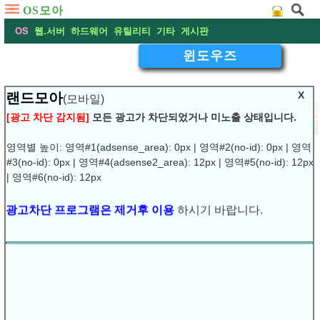
OS모아
OS
웹.서버
하드웨어
유틸리티
기타
게시판
윈도우즈
X
랜드모아
(모바일)
▽
윈도우즈,10-연결프로그램 설정, 기본앱 설정 변경
[광고 차단 감지됨]
모든 광고가 차단되었거나 미노출 상태입니다.
2022-10-02 08:54:06
댓글:
(0)
조회:13976
URL복사
▶
영역별 높이: 영역#1(adsense_area): 0px | 영역#2(no-id): 0px | 영역
#3(no-id): 0px | 영역#4(adsense2_area): 12px | 영역#5(no-id): 12px
윈도우즈,10-연결프로그램 설정, 기본앱 설정 변경
| 영역#6(no-id): 12px
광고차단 프로그램은 제거후 이용
하시기 바랍니다.