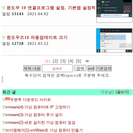
▽
윈도우 10 연결프로그램 설정, 기본앱 설정하기
열람:
15143
2021.04.02
▽
윈도우즈10 자동업데이트 끄기
열람:
12728
2021.03.22
[2]
[3]
[4]
[5]
≫
[1]
복수단어 검색은 공백(space)로 구분해 주세요.
]
]
최근 글
▽
[손님]
▽
우분투 다운로드 사이트
▽
vmware(4)-가상 컴퓨터에 IP 고정하기
▽
vmware(3)-가상 컴퓨터 추가 설치
▽
vmware(2)-새로 설치한 가상 컴퓨터 점검
▽
브이엠웨어(1)-vmWare로 가상 컴퓨터 만들기